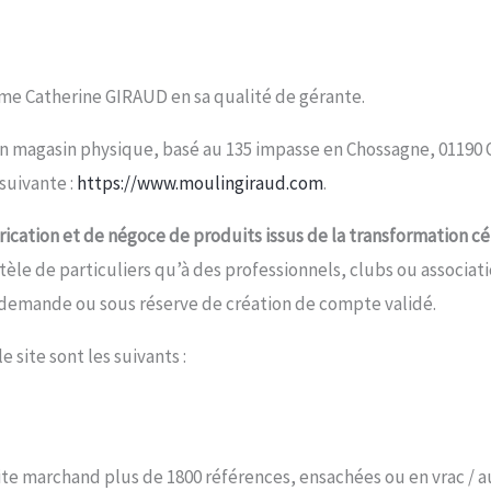
me Catherine GIRAUD en sa qualité de gérante.
n magasin physique, basé au 135 impasse en Chossagne, 01190 Oz
 suivante :
https://www.moulingiraud.com
.
rication et de négoce de produits issus de la transformation cé
ntèle de particuliers qu’à des professionnels, clubs ou associa
r demande ou sous réserve de création de compte validé.
e site sont les suivants :
site marchand plus de 1800 références, ensachées ou en vrac / au