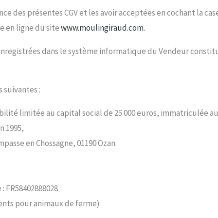
ance des présentes CGV et les avoir acceptées en cochant la case
 en ligne du site
www.moulingiraud.com.
enregistrées dans le système informatique du Vendeur constit
 suivantes :
abilité limitée au capital social de 25 000 euros, immatriculée
n 1995,
 impasse en Chossagne, 01190 Ozan.
: FR58402888028
ments pour animaux de ferme)