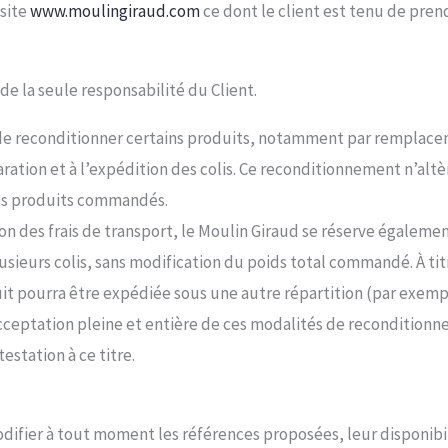
 site
www.moulingiraud.com
ce dont le client est tenu de pre
 de la seule responsabilité du Client.
t de reconditionner certains produits, notamment par remplace
ration et à l’expédition des colis. Ce reconditionnement n’altère
des produits commandés.
ion des frais de transport, le Moulin Giraud se réserve égalemen
sieurs colis, sans modification du poids total commandé. À 
 pourra être expédiée sous une autre répartition (par exemple 
eptation pleine et entière de ces modalités de reconditionn
estation à ce titre.
odifier à tout moment les références proposées, leur disponibil