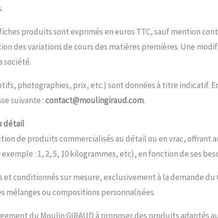
.
s fiches produits sont exprimés en euros TTC, sauf mention cont
n des variations de cours des matières premières. Une modifi
a société.
fs, photographies, prix, etc.) sont données à titre indicatif. E
sse suivante :
contact@moulingiraud.com
.
u détail
on de produits commercialisés au détail ou en vrac, offrant au 
exemple : 1, 2, 5, 10 kilogrammes, etc), en fonction de ses bes
s et conditionnés sur mesure, exclusivement à la demande du 
es mélanges ou compositions personnalisées.
gagement du Moulin GIRAUD à proposer des produits adaptés au