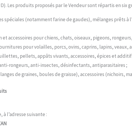
D). Les produits proposés par le Vendeur sont répartis en six g
ines spéciales (notamment farine de gaudes), mélanges prêts à l’
n et accessoires pour chiens, chats, oiseaux, pigeons, rongeurs,
ournitures pour volailles, porcs, ovins, caprins, lapins, veaux, a
illettes, pellets, appâts vivants, accessoires, épices et additifs
anti-rongeurs, anti-insectes, désinfectants, antiparasitaires ;
langes de graines, boules de graisse), accessoires (nichoirs, 
uits
, à l’adresse suivante :
OZAN