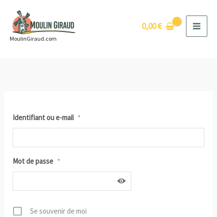
Aller
au
0,00
€
contenu
MoulinGiraud.com
Identifiant ou e-mail
*
Mot de passe
*
Se souvenir de moi