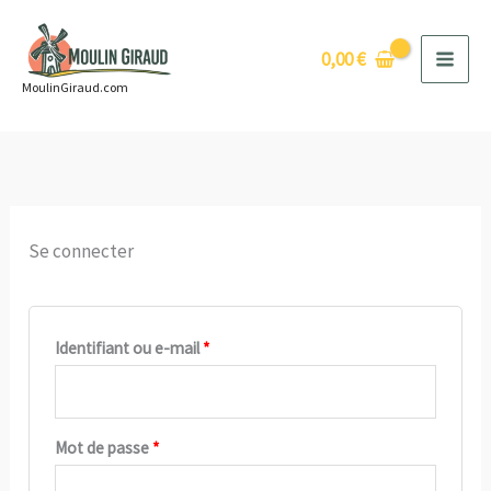
Aller
au
0,00
€
contenu
MoulinGiraud.com
Se connecter
Obligatoire
Identifiant ou e-mail
*
Obligatoire
Mot de passe
*