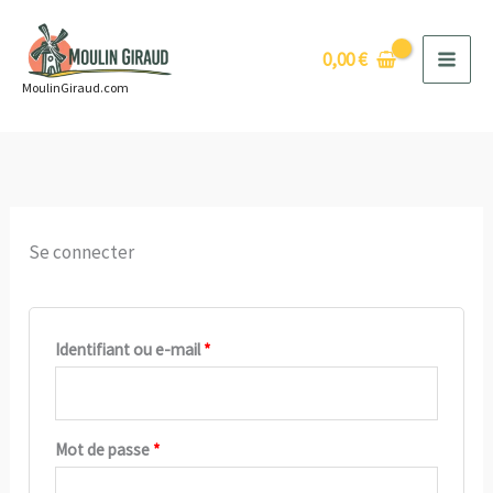
Aller
au
0,00
€
contenu
MoulinGiraud.com
Se connecter
Obligatoire
Identifiant ou e-mail
*
Obligatoire
Mot de passe
*