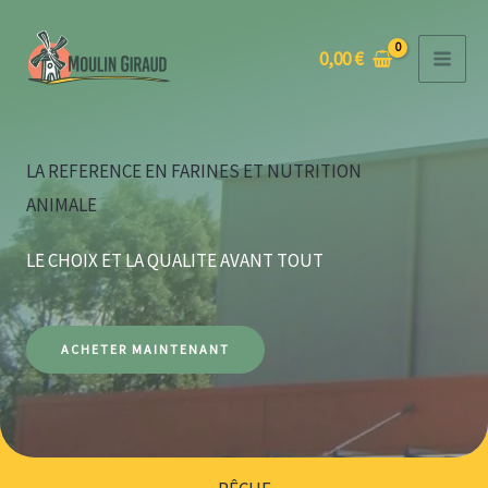
Aller
au
0,00
€
contenu
LA REFERENCE EN FARINES ET NUTRITION
ANIMALE
LE CHOIX ET LA QUALITE AVANT TOUT
ACHETER MAINTENANT