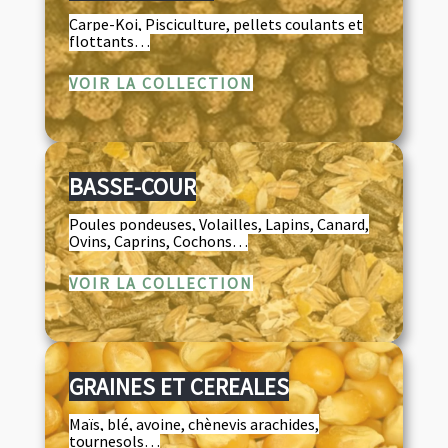
Carpe-Koi, Pisciculture, pellets coulants et
flottants…
VOIR LA COLLECTION
BASSE-COUR
Poules pondeuses, Volailles, Lapins, Canard,
Ovins, Caprins, Cochons…
VOIR LA COLLECTION
GRAINES ET CEREALES
Maïs, blé, avoine, chènevis arachides,
tournesols…