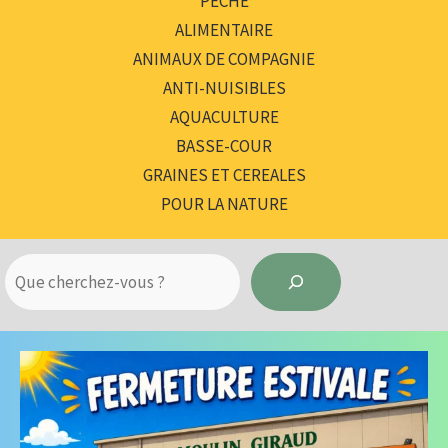
PÊCHE
ALIMENTAIRE
ANIMAUX DE COMPAGNIE
ANTI-NUISIBLES
AQUACULTURE
BASSE-COUR
GRAINES ET CEREALES
POUR LA NATURE
R
e
c
h
e
r
c
h
e