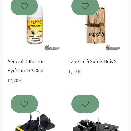
Aérosol Diffuseur
Tapette à Souris Bois S
Pyrèthre S 250mL
1,10
€
17,20
€