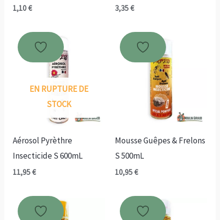
1,10
€
3,35
€
EN RUPTURE DE
STOCK
Aérosol Pyrèthre
Mousse Guêpes & Frelons
Insecticide S 600mL
S 500mL
11,95
€
10,95
€