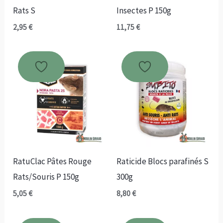
Rats S
Insectes P 150g
2,95
€
11,75
€
RatuClac Pâtes Rouge
Raticide Blocs parafinés S
Rats/Souris P 150g
300g
5,05
€
8,80
€