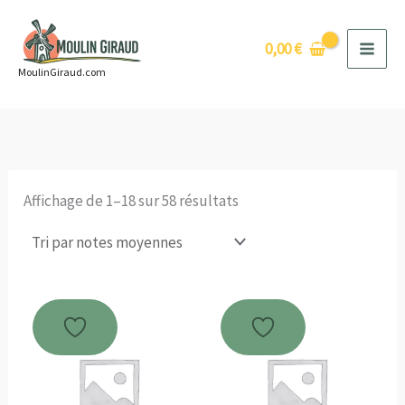
Aller
au
0,00
€
contenu
MoulinGiraud.com
Trié
Affichage de 1–18 sur 58 résultats
par
note
moyenne