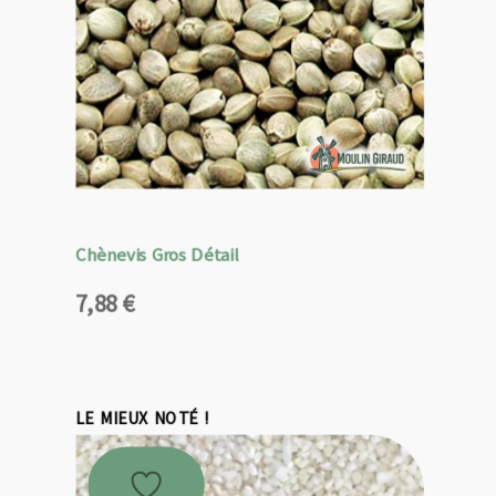
Chènevis Gros Détail
7,88
€
LE MIEUX NOTÉ !