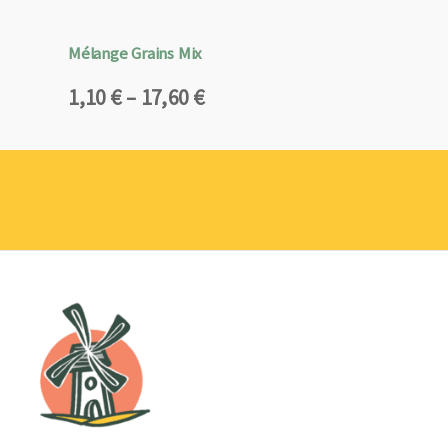
Mélange Grains Mix
Plage
1,10
€
–
17,60
€
de
prix :
1,10 €
à
17,60 €