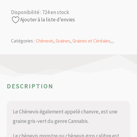
Disponibilité :
724 en stock
Ajouter à la liste d’envies
Catégories :
Chènevis
,
Graines
,
Graines et Céréales
,
,
DESCRIPTION
Le Chènevis également appelé chanvre, est une
graine gris-vert du genre Cannabis.
Le chènevis monstre ou chènevis gros calibre est