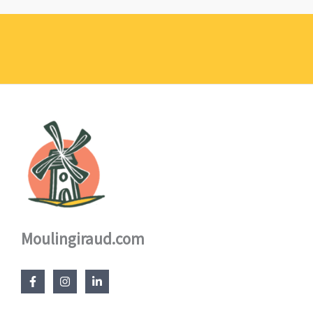
prix :
1,10 €
à
17,60 €
Moulingiraud.com