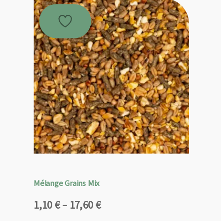
Mélange Grains Mix
Plage
1,10
€
–
17,60
€
de