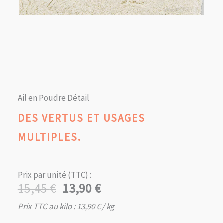
Ail en Poudre Détail
DES VERTUS ET USAGES
MULTIPLES.
Prix par unité (TTC) :
15,45
€
13,90
€
Le
Le
prix
prix
Prix TTC au kilo :
13,90
€
/ kg
initial
actuel