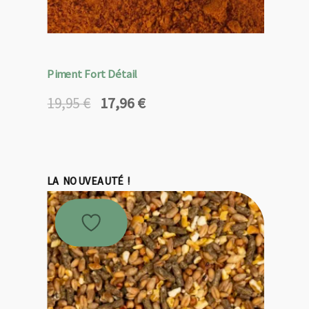
Piment Fort Détail
17,96
€
19,95
€
Le
Le
prix
prix
initial
actuel
était :
est :
19,95 €.
17,96 €.
LA NOUVEAUTÉ !