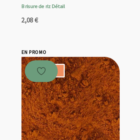
Brisure de riz Détail
2,08
€
EN PROMO
Promo !