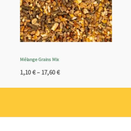
Mélange Grains Mix
Plage
1,10
€
–
17,60
€
de
prix :
1,10 €
à
17,60 €