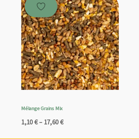
Mélange Grains Mix
Plage
1,10
€
–
17,60
€
de
prix :