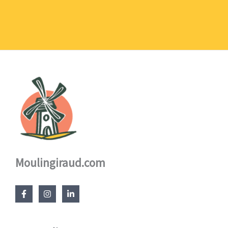
1,10 €
à
17,60 €
Moulingiraud.com