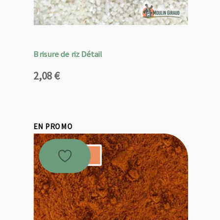
Brisure de riz Détail
2,08
€
EN PROMO
Promo !