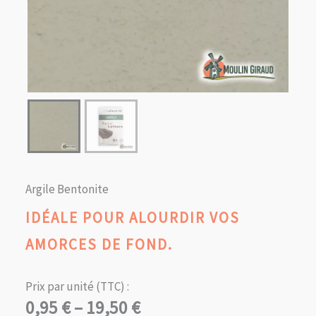
Argile Bentonite
IDÉALE POUR ALOURDIR VOS
AMORCES DE FOND.
Prix par unité (TTC) :
Plage
0,95
€
–
19,50
€