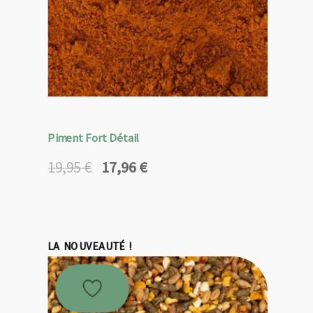
Piment Fort Détail
17,96
€
19,95
€
Le
Le
prix
prix
initial
actuel
était :
est :
19,95 €.
17,96 €.
LA NOUVEAUTÉ !