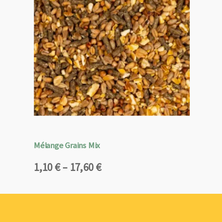
Mélange Grains Mix
Plage
1,10
€
–
17,60
€
de
prix :
1,10 €
à