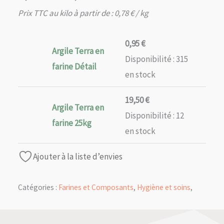
de
Prix TTC au kilo à partir de :
0,78
€
/ kg
prix :
0,95 €
0,95
€
Argile Terra en
à
Disponibilité :
315
19,50 €
farine Détail
en stock
19,50
€
Argile Terra en
Disponibilité :
12
farine 25kg
en stock
Ajouter à la liste d’envies
Catégories :
Farines et Composants
,
Hygiène et soins
,