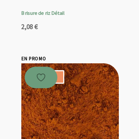
Brisure de riz Détail
2,08
€
EN PROMO
Promo !