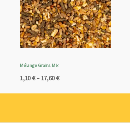
Mélange Grains Mix
Plage
1,10
€
–
17,60
€
de
prix :
1,10 €
à
17,60 €