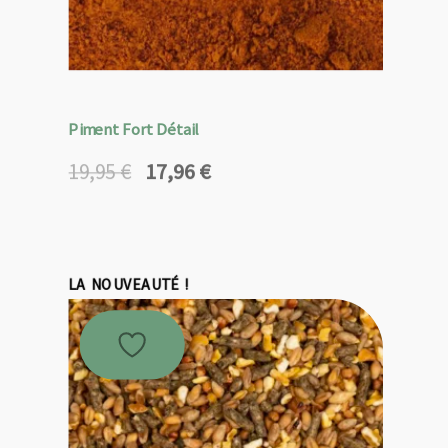
Piment Fort Détail
17,96
€
19,95
€
Le
Le
prix
prix
initial
actuel
était :
est :
19,95 €.
17,96 €.
LA NOUVEAUTÉ !