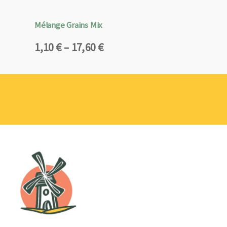
Mélange Grains Mix
Plage
1,10
€
–
17,60
€
de
prix :
1,10 €
à
17,60 €