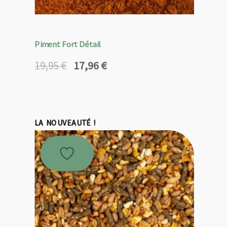
Piment Fort Détail
17,96
€
19,95
€
Le
Le
prix
prix
initial
actuel
était :
est :
19,95 €.
17,96 €.
LA NOUVEAUTÉ !