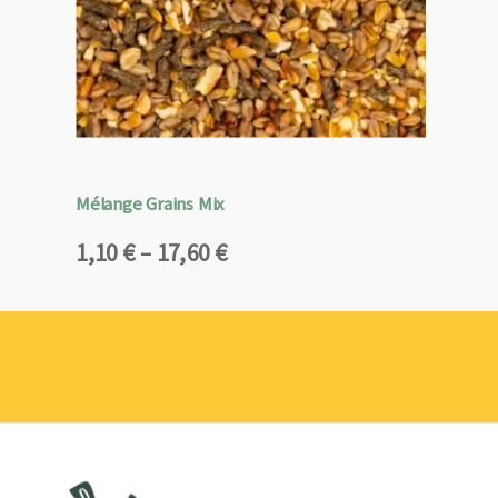
Mélange Grains Mix
Plage
1,10
€
–
17,60
€
de
prix :
1,10 €
à
17,60 €