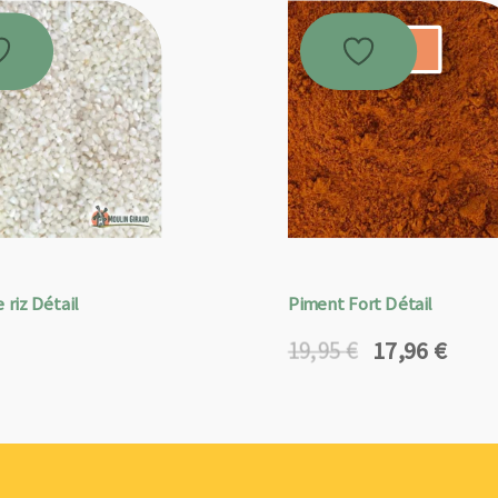
Promo !
 riz Détail
Piment Fort Détail
17,96
€
19,95
€
Le
Le
prix
prix
initial
actuel
était :
est :
19,95 €.
17,96 €.