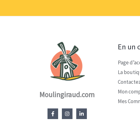
En un c
Page d’ac
La bouti
Contacte
Mon com
Moulingiraud.com
Mes Com