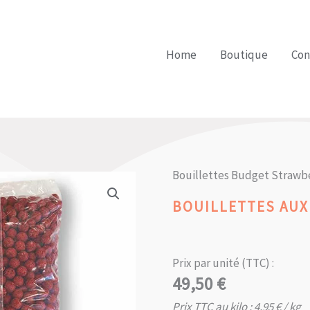
Home
Boutique
Con
Bouillettes Budget Strawb
BOUILLETTES AUX
Prix par unité (TTC) :
49,50
€
Prix TTC au kilo :
4,95
€
/ kg