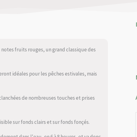
 notes fruits rouges, un grand classique des
seront idéales pour les pêches estivales, mais
éclanchées de nombreuses touches et prises
isible sur fonds clairs et sur fonds fonçés.
dement dans l'eau, en 6 à 8 heures, et va donc