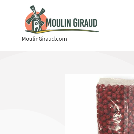
Aller
au
contenu
MoulinGiraud.com