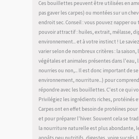
Ces bouillettes peuvent être utilisées en amo
pas gaver les carpes) ou montées sur un cheve
endroit sec. Conseil : vous pouvez napper ou
pouvoir attractif : huiles, extrait, mélasse, di
environnement... et à votre instinct ! Le savie
varier selon de nombreux critères : la saiso
végétales et animales présentes dans l'eau, la
nourries ou non,... Il est donc important de se
environnement, nourriture...) pour comprendr
répondre avec les bouillettes. C'est ce qui vo
Privilégiez les ingrédients riches, protéiné
Carpes ont en effet besoin de protéines pour 
et pour préparer l'hiver. Souvent cela se trad
la nourriture naturelle est plus abondante, l
appâts peu nutritifs, digestes, voire sucrés. 