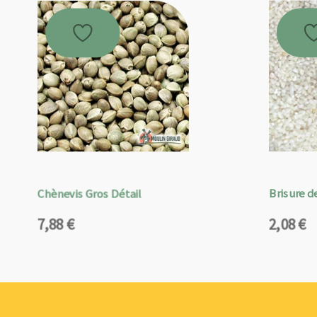
Chènevis Gros Détail
Brisure de
7,88
€
2,08
€