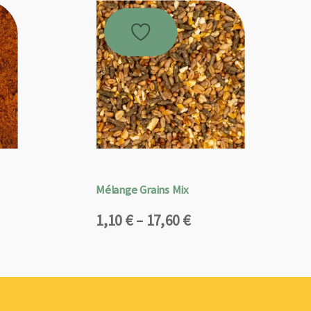
Mélange Grains Mix
Plage
1,10
€
–
17,60
€
de
prix :
1,10 €
à