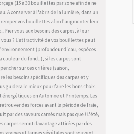
rçage (15 à 30 bouillettes par zone afin de ne
u. A conserver à l'abris de la lumière, dans un
 tremper vos bouillettes afin d'augmenter leur
p... Fier vous aux besoins des carpes, à leur
z vous ? L'attractivité de vos bouillettes peut
n, l'environnement (profondeur d'eau, espèces
 couleur du fond...), si les carpes sont
 pencher sur ces critères (saison,
e les besoins spécifiques des carpes et y
us guidera le mieux pour faire les bons choix.
s et énergétiques en Automne et Printemps. Les
retrouver des forces avant la période de fraie,
uit par des saveurs carnés mais pas que ! L'été,
es carpes seront davantage attirées par des
Les graines et farines végétales sont souvent