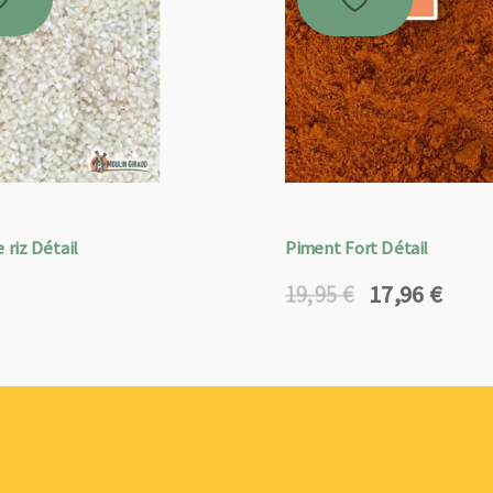
 riz Détail
Piment Fort Détail
17,96
€
19,95
€
Le
Le
prix
prix
initial
actuel
était :
est :
19,95 €.
17,96 €.