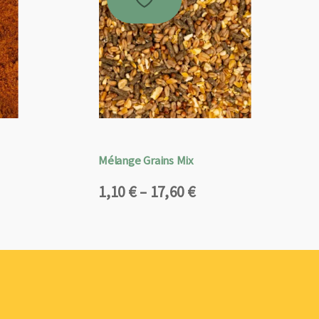
Mélange Grains Mix
Plage
1,10
€
–
17,60
€
de
prix :
1,10 €
à
17,60 €