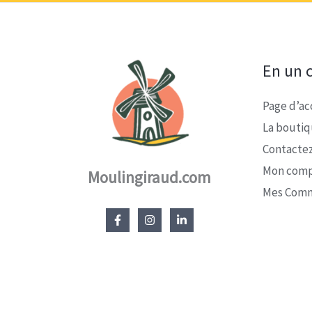
En un c
Page d’ac
La bouti
Contacte
Mon com
Moulingiraud.com
Mes Com