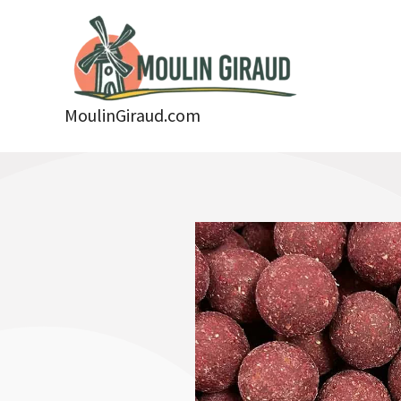
Aller
au
contenu
MoulinGiraud.com