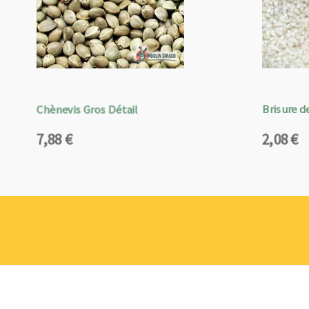
Chènevis Gros Détail
Brisure de
7,88
€
2,08
€