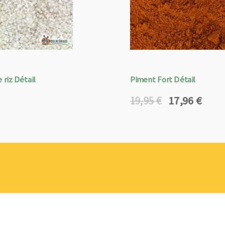
 riz Détail
Piment Fort Détail
17,96
€
19,95
€
Le
Le
prix
prix
initial
actuel
était :
est :
19,95 €.
17,96 €.