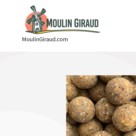
Aller
au
contenu
MoulinGiraud.com