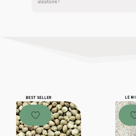
aléatoire !
BEST SELLER
LE M