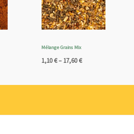
Mélange Grains Mix
Plage
1,10
€
–
17,60
€
de
prix :
1,10 €
à
17,60 €