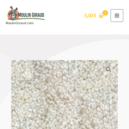
Aller
au
0,00
€
contenu
MoulinGiraud.com