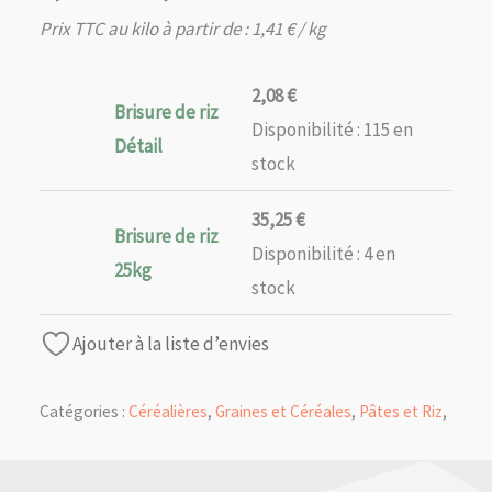
de
Prix TTC au kilo à partir de :
1,41
€
/ kg
prix :
2,08 €
2,08
€
Brisure de riz
à
Disponibilité :
115 en
35,25 €
Détail
stock
35,25
€
Brisure de riz
Disponibilité :
4 en
25kg
stock
Ajouter à la liste d’envies
Catégories :
Céréalières
,
Graines et Céréales
,
Pâtes et Riz
,