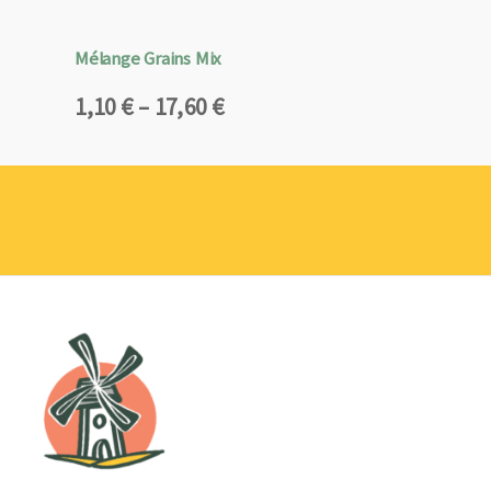
Mélange Grains Mix
Plage
1,10
€
–
17,60
€
de
prix :
1,10 €
à
17,60 €