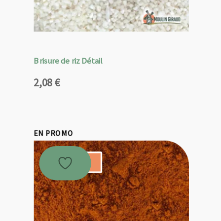
Brisure de riz Détail
2,08
€
EN PROMO
Promo !