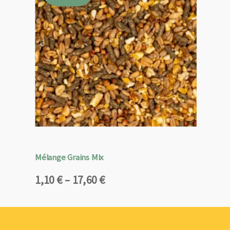
Mélange Grains Mix
Plage
1,10
€
–
17,60
€
de
prix :
1,10 €