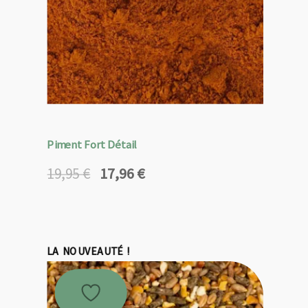
Piment Fort Détail
17,96
€
19,95
€
Le
Le
prix
prix
initial
actuel
était :
est :
19,95 €.
17,96 €.
LA NOUVEAUTÉ !