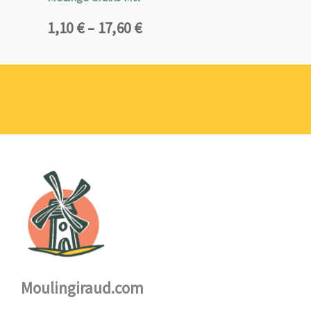
Plage
1,10
€
–
17,60
€
de
prix :
1,10 €
à
17,60 €
Moulingiraud.com