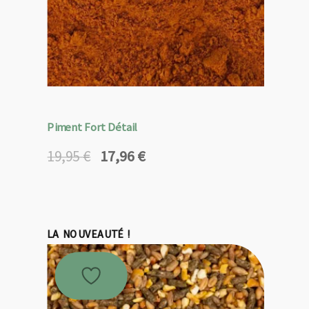
Piment Fort Détail
17,96
€
19,95
€
Le
Le
prix
prix
initial
actuel
était :
est :
19,95 €.
17,96 €.
LA NOUVEAUTÉ !