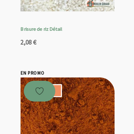
Brisure de riz Détail
2,08
€
EN PROMO
Promo !