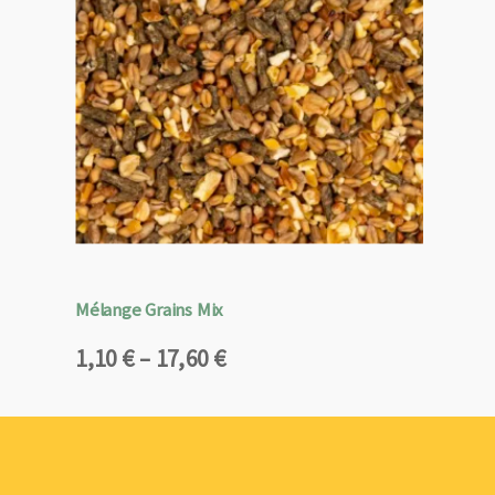
Mélange Grains Mix
Plage
1,10
€
–
17,60
€
de
prix :
1,10 €
à