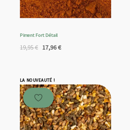
Piment Fort Détail
17,96
€
19,95
€
Le
Le
prix
prix
initial
actuel
était :
est :
19,95 €.
17,96 €.
LA NOUVEAUTÉ !