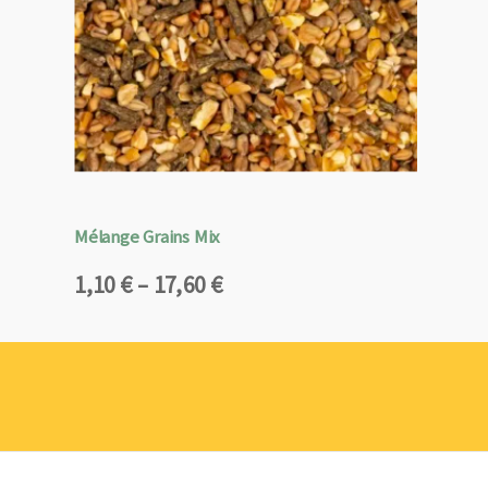
Mélange Grains Mix
Plage
1,10
€
–
17,60
€
de
prix :
1,10 €
à
17,60 €