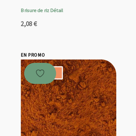
Brisure de riz Détail
2,08
€
EN PROMO
Promo !