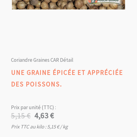
Coriandre Graines CAR Détail
UNE GRAINE ÉPICÉE ET APPRÉCIÉE
DES POISSONS.
Prix par unité (TTC) :
5,15
€
4,63
€
Le
Le
prix
prix
Prix TTC au kilo :
5,15
€
/ kg
initial
actuel