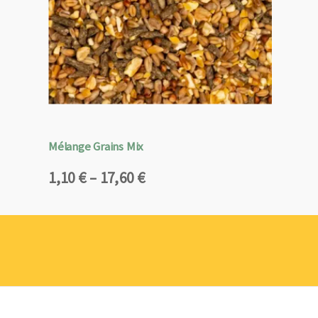
Mélange Grains Mix
Plage
1,10
€
–
17,60
€
de
prix :
1,10 €
à
17,60 €