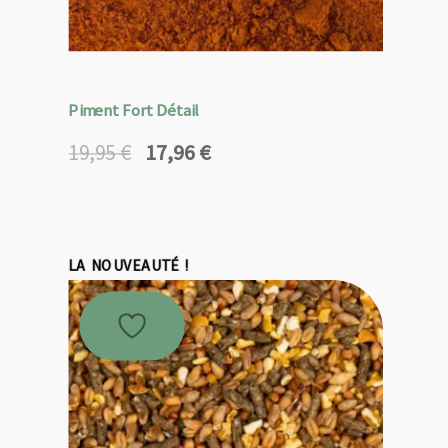
Piment Fort Détail
17,96
€
19,95
€
Le
Le
prix
prix
initial
actuel
était :
est :
19,95 €.
17,96 €.
LA NOUVEAUTÉ !