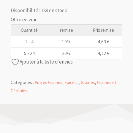
était :
est :
Disponibilité :
189 en stock
5,15 €.
4,63 €.
Offre en vrac
Quantité
remise
Prix remisé
1 - 4
10%
4,63
€
5 - 24
20%
4,12
€
Ajouter à la liste d’envies
Catégories :
Autres Graines
,
Épices
,
,
Graines
,
Graines et
Céréales
,