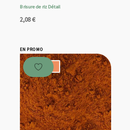
Brisure de riz Détail
2,08
€
EN PROMO
Promo !