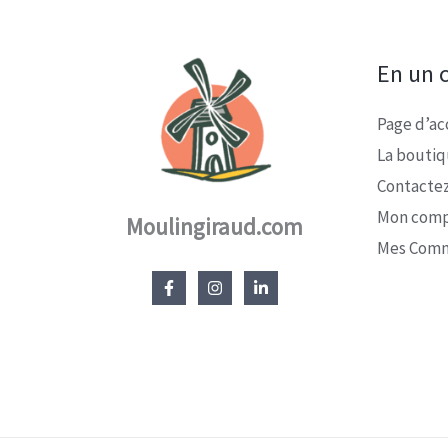
En un c
Page d’ac
La bouti
Contacte
Mon com
Moulingiraud.com
Mes Com