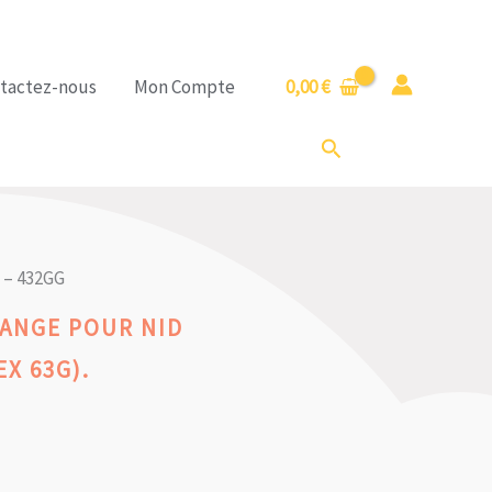
tactez-nous
Mon Compte
0,00
€
Rechercher
 – 432GG
ANGE POUR NID
EX 63G).