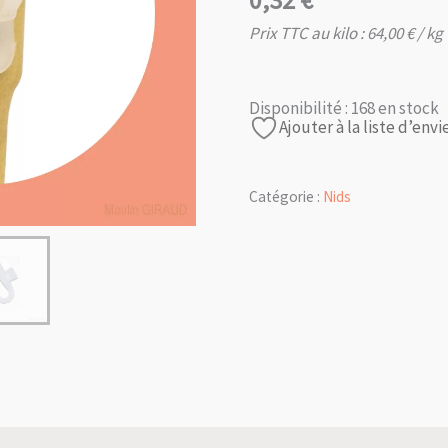
0,32
€
Prix TTC au kilo :
64,00
€
/ kg
Disponibilité :
168 en stock
Ajouter à la liste d’envi
Catégorie :
Nids