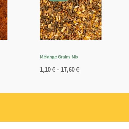
Mélange Grains Mix
Plage
1,10
€
–
17,60
€
de
prix :
1,10 €
à
17,60 €