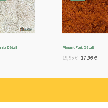
 riz Détail
Piment Fort Détail
17,96
€
19,95
€
Le
Le
prix
prix
initial
actuel
était :
est :
19,95 €.
17,96 €.