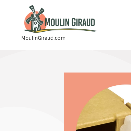
Aller
au
contenu
MoulinGiraud.com