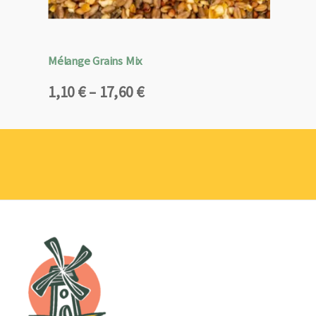
Mélange Grains Mix
Plage
1,10
€
–
17,60
€
de
prix :
1,10 €
à
17,60 €