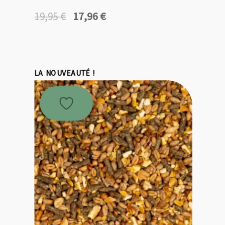
17,96
€
19,95
€
Le
Le
prix
prix
initial
actuel
était :
est :
19,95 €.
17,96 €.
LA NOUVEAUTÉ !