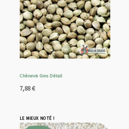
Chènevis Gros Détail
7,88
€
LE MIEUX NOTÉ !