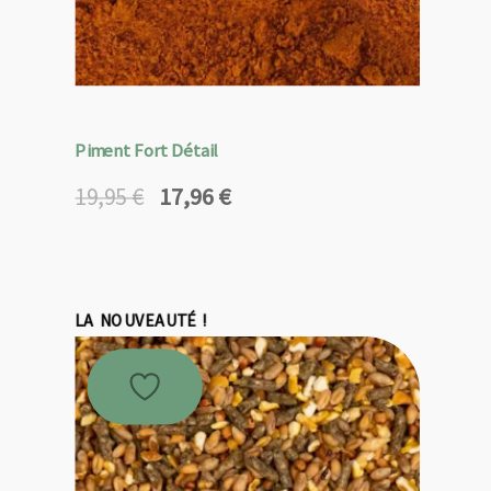
Piment Fort Détail
17,96
€
19,95
€
Le
Le
prix
prix
initial
actuel
était :
est :
19,95 €.
17,96 €.
LA NOUVEAUTÉ !