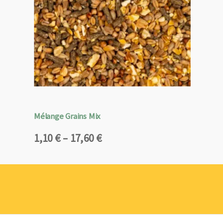
Mélange Grains Mix
Plage
1,10
€
–
17,60
€
de
prix :
1,10 €
à
17,60 €