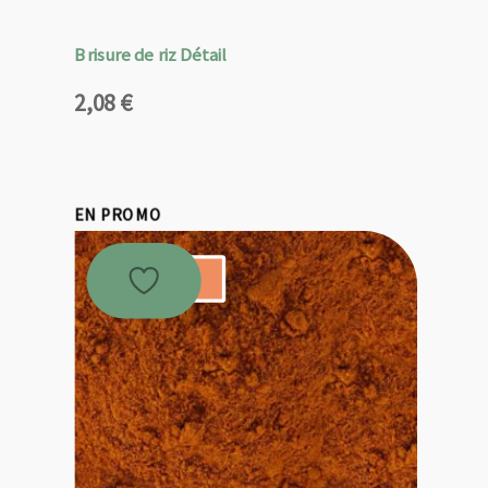
Brisure de riz Détail
2,08
€
EN PROMO
Promo !