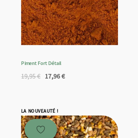
Piment Fort Détail
17,96
€
19,95
€
Le
Le
prix
prix
initial
actuel
était :
est :
19,95 €.
17,96 €.
LA NOUVEAUTÉ !