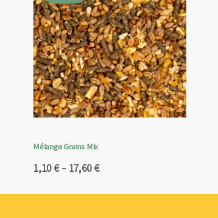
Mélange Grains Mix
Plage
1,10
€
–
17,60
€
de
prix :
1,10 €