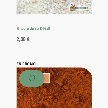
Brisure de riz Détail
2,08
€
EN PROMO
Promo !