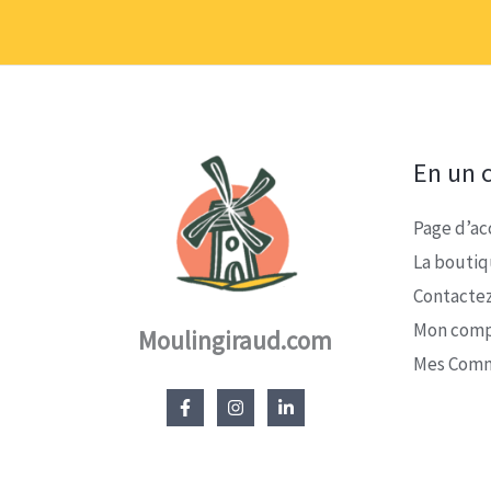
En un c
Page d’ac
La bouti
Contacte
Mon com
Moulingiraud.com
Mes Com