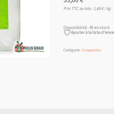
33,60
€
Prix TTC au kilo :
1,68
€
/ kg
Disponibilité :
45 en stock
Ajouter à la liste d’envi
Catégorie :
Croquettes