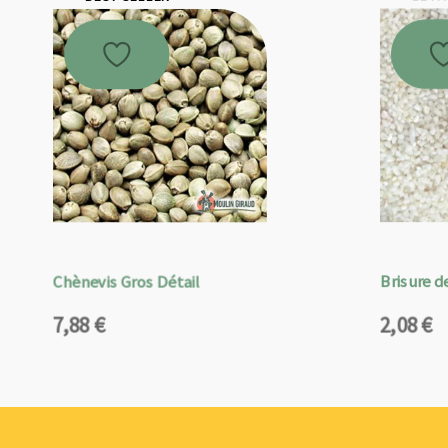
Chènevis Gros Détail
Brisure de
7,88
€
2,08
€