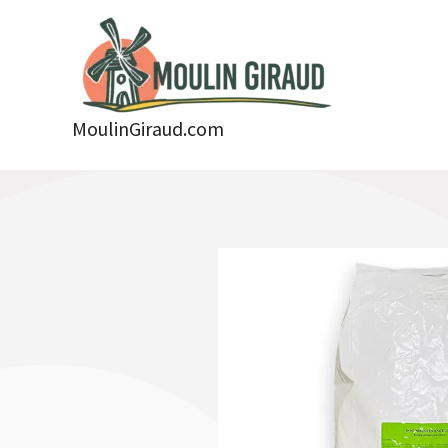
Aller
au
contenu
MoulinGiraud.com