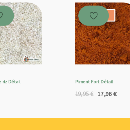
Promo !
 riz Détail
Piment Fort Détail
17,96
€
19,95
€
Le
Le
prix
prix
initial
actuel
était :
est :
19,95 €.
17,96 €.