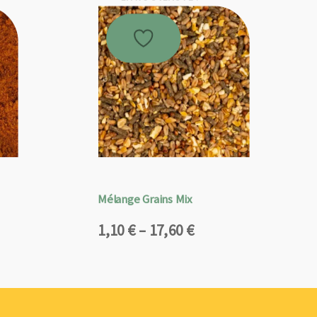
Mélange Grains Mix
Plage
1,10
€
–
17,60
€
de
prix :
1,10 €
à