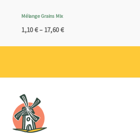
Mélange Grains Mix
Plage
1,10
€
–
17,60
€
de
prix :
1,10 €
à
17,60 €