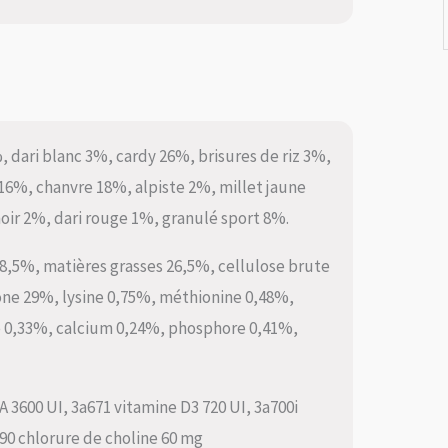
, dari blanc 3%, cardy 26%, brisures de riz 3%,
16%, chanvre 18%, alpiste 2%, millet jaune
noir 2%, dari rouge 1%, granulé sport 8%.
18,5%, matières grasses 26,5%, cellulose brute
one 29%, lysine 0,75%, méthionine 0,48%,
e 0,33%, calcium 0,24%, phosphore 0,41%,
 A 3600 UI, 3a671 vitamine D3 720 UI, 3a700i
890 chlorure de choline 60 mg