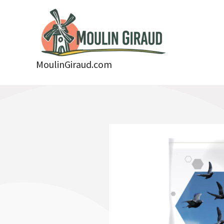
Aller
au
contenu
MoulinGiraud.com