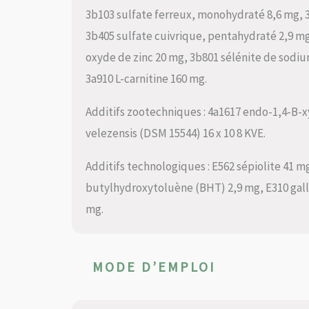
3b103 sulfate ferreux, monohydraté 8,6 mg, 
3b405 sulfate cuivrique, pentahydraté 2,9 
oxyde de zinc 20 mg, 3b801 sélénite de sodi
3a910 L-carnitine 160 mg.
Additifs zootechniques : 4a1617 endo-1,4-B-xy
velezensis (DSM 15544) 16 x 10 8 KVE.
Additifs technologiques : E562 sépiolite 41 mg
butylhydroxytoluène (BHT) 2,9 mg, E310 galla
mg.
MODE D’EMPLOI