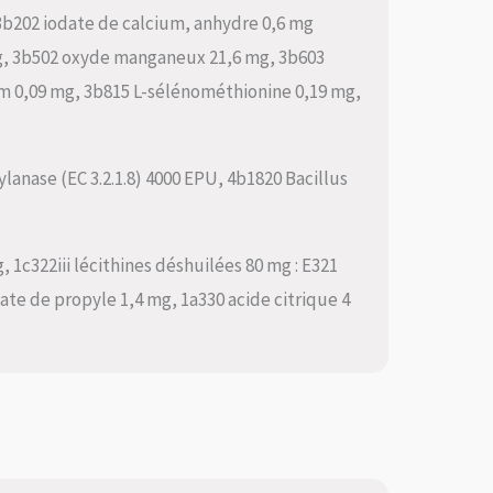
3b202 iodate de calcium, anhydre 0,6 mg
mg, 3b502 oxyde manganeux 21,6 mg, 3b603
um 0,09 mg, 3b815 L-sélénométhionine 0,19 mg,
lanase (EC 3.2.1.8) 4000 EPU, 4b1820 Bacillus
, 1c322iii lécithines déshuilées 80 mg : E321
te de propyle 1,4 mg, 1a330 acide citrique 4