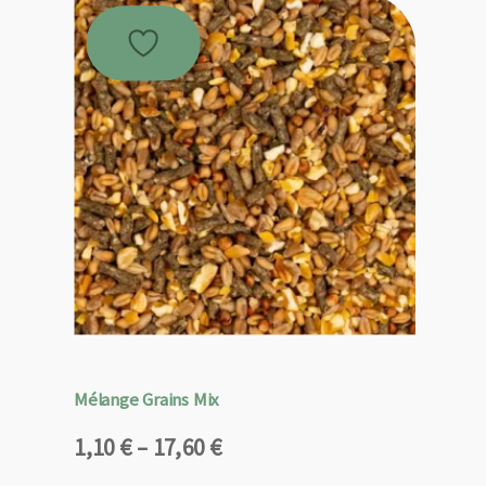
Mélange Grains Mix
Plage
1,10
€
–
17,60
€
de