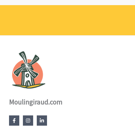
prix :
1,10 €
à
17,60 €
Moulingiraud.com