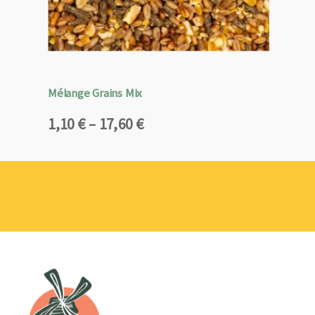
Mélange Grains Mix
Plage
1,10
€
–
17,60
€
de
prix :
1,10 €
à
17,60 €