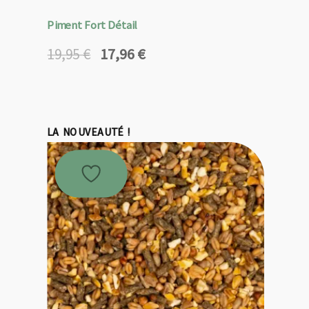
Piment Fort Détail
17,96
€
19,95
€
Le
Le
prix
prix
initial
actuel
était :
est :
19,95 €.
17,96 €.
LA NOUVEAUTÉ !