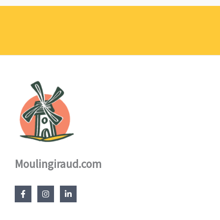
prix :
1,10 €
à
17,60 €
Moulingiraud.com