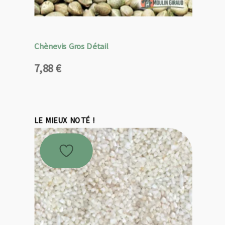
Chènevis Gros Détail
7,88
€
LE MIEUX NOTÉ !