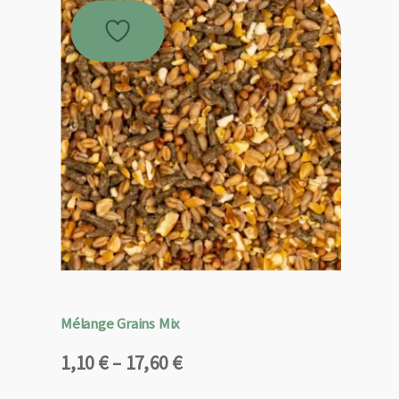
Mélange Grains Mix
Plage
1,10
€
–
17,60
€
de