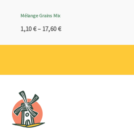
Mélange Grains Mix
Plage
1,10
€
–
17,60
€
de
prix :
1,10 €
à
17,60 €