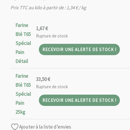
de
Prix TTC au kilo à partir de :
1,34
€
/ kg
prix :
1,67 €
Farine
1,67
€
à
Blé T65
Rupture de stock
33,50 €
Spécial
RECEVOIR UNE ALERTE DE STOCK !
Pain
Détail
Farine
33,50
€
Blé T65
Rupture de stock
Spécial
RECEVOIR UNE ALERTE DE STOCK !
Pain
25kg
Ajouter à la liste d’envies