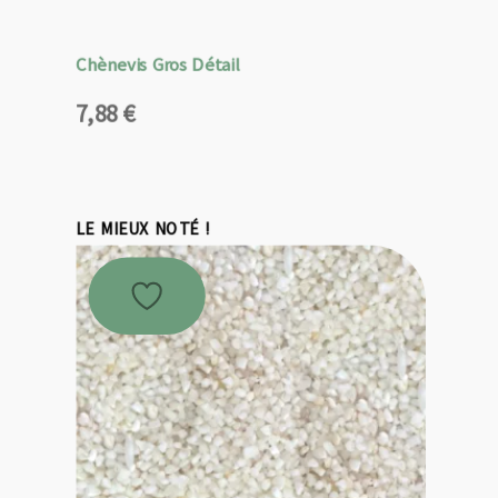
Chènevis Gros Détail
7,88
€
LE MIEUX NOTÉ !