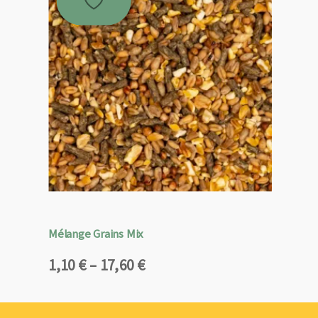
Mélange Grains Mix
Plage
1,10
€
–
17,60
€
de
prix :