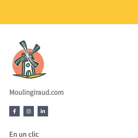
1,10 €
à
17,60 €
Moulingiraud.com
En un clic