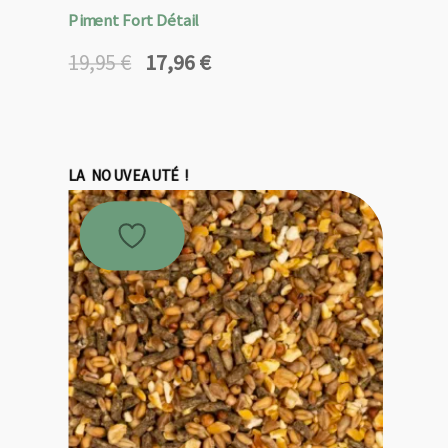
Piment Fort Détail
17,96
€
19,95
€
Le
Le
prix
prix
initial
actuel
était :
est :
19,95 €.
17,96 €.
LA NOUVEAUTÉ !