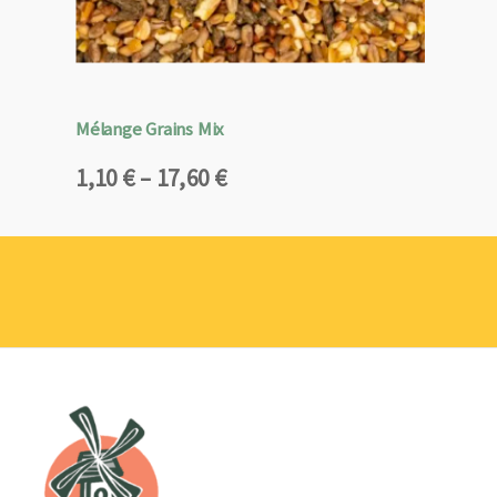
Mélange Grains Mix
Plage
1,10
€
–
17,60
€
de
prix :
1,10 €
à
17,60 €