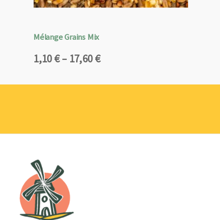
Mélange Grains Mix
Plage
1,10
€
–
17,60
€
de
prix :
1,10 €
à
17,60 €