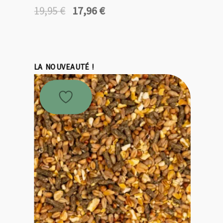
17,96
€
19,95
€
Le
Le
prix
prix
initial
actuel
était :
est :
19,95 €.
17,96 €.
LA NOUVEAUTÉ !