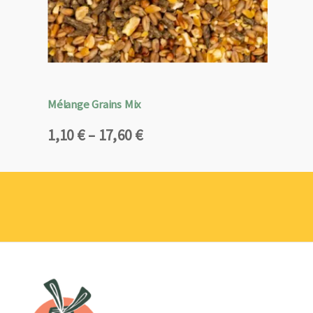
Mélange Grains Mix
Plage
1,10
€
–
17,60
€
de
prix :
1,10 €
à
17,60 €