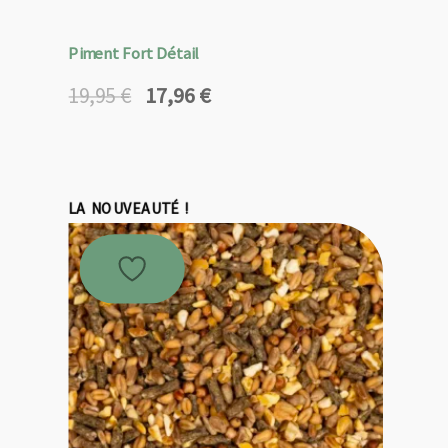
Piment Fort Détail
17,96
€
19,95
€
Le
Le
prix
prix
initial
actuel
était :
est :
19,95 €.
17,96 €.
LA NOUVEAUTÉ !