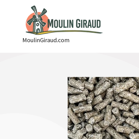
Aller
au
contenu
MoulinGiraud.com