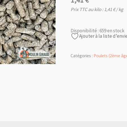
1,41
€
Prix TTC au kilo :
1,41
€
/ kg
Disponibilité :
659 en stock
Ajouter à la liste d’envi
Catégories :
Poulets (2ème âg