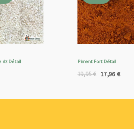
 riz Détail
Piment Fort Détail
17,96
€
19,95
€
Le
Le
prix
prix
initial
actuel
était :
est :
19,95 €.
17,96 €.