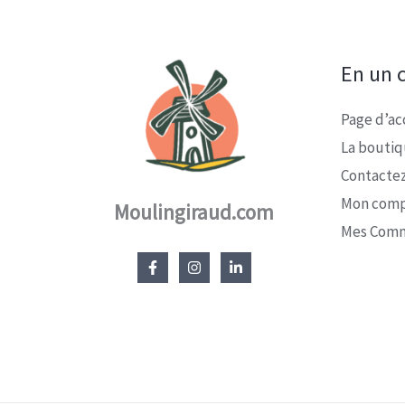
En un c
Page d’ac
La bouti
Contacte
Mon com
Moulingiraud.com
Mes Com