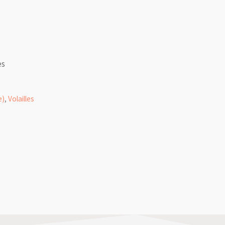
es
e)
,
Volailles