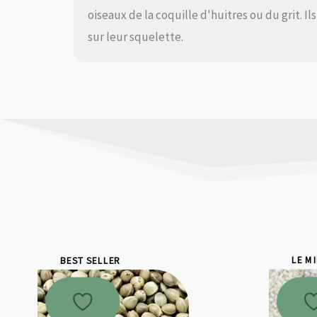
oiseaux de la coquille d'huitres ou du grit. I
sur leur squelette.
BEST SELLER
LE M