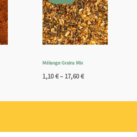
Mélange Grains Mix
Plage
1,10
€
–
17,60
€
de
prix :
1,10 €
à
17,60 €