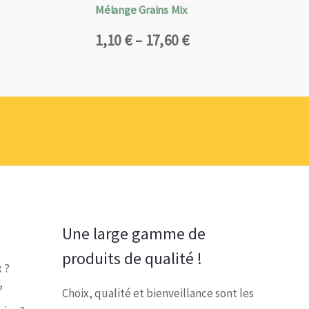
Mélange Grains Mix
Plage
1,10
€
–
17,60
€
de
prix :
1,10 €
à
17,60 €
Une large gamme de
produits de qualité !
 ?
?
Choix, qualité et bienveillance sont les