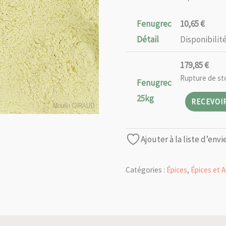
prix :
10,65 €
Fenugrec
10,65
€
à
Détail
Disponibilité
179,85 €
179,85
€
Rupture de st
Fenugrec
25kg
RECEVOIR
Ajouter à la liste d’envi
Catégories :
Épices
,
Épices et