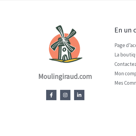
En un c
Page d’ac
La bouti
Contacte
Mon com
Moulingiraud.com
Mes Com