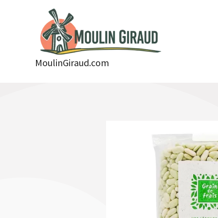
Aller
au
contenu
MoulinGiraud.com