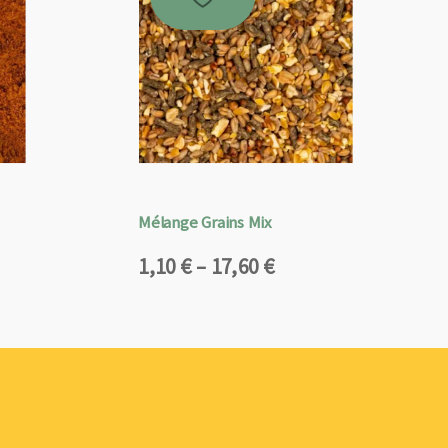
Mélange Grains Mix
Plage
1,10
€
–
17,60
€
de
prix :
1,10 €
à
17,60 €