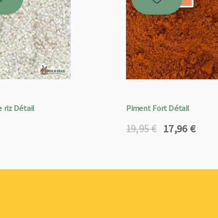
 riz Détail
Piment Fort Détail
17,96
€
19,95
€
Le
Le
prix
prix
initial
actuel
était :
est :
19,95 €.
17,96 €.