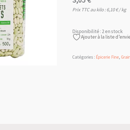
3,05
€
Prix TTC au kilo :
6,10
€
/ kg
Disponibilité :
2 en stock
Ajouter à la liste d’envi
Catégories :
Épicerie Fine
,
Grai