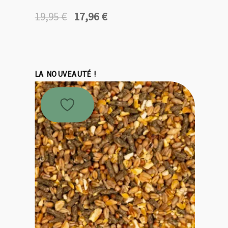
17,96
€
19,95
€
Le
Le
prix
prix
initial
actuel
était :
est :
19,95 €.
17,96 €.
LA NOUVEAUTÉ !