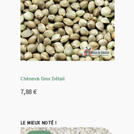
Chènevis Gros Détail
7,88
€
LE MIEUX NOTÉ !