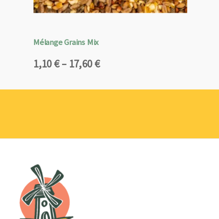
Mélange Grains Mix
Plage
1,10
€
–
17,60
€
de
prix :
1,10 €
à
17,60 €