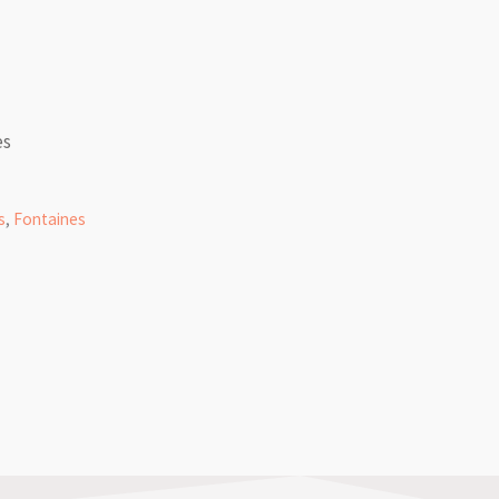
es
s
,
Fontaines