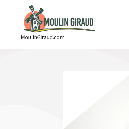
Aller
au
contenu
MoulinGiraud.com