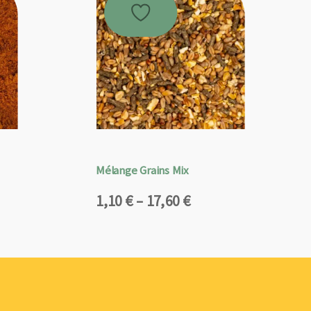
Mélange Grains Mix
Plage
1,10
€
–
17,60
€
de
prix :
1,10 €
à
17,60 €