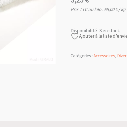
3,25
€
Prix TTC au kilo :
65,00
€
/ kg
Disponibilité :
8 en stock
Ajouter à la liste d’envi
Catégories :
Accessoires
,
Diver