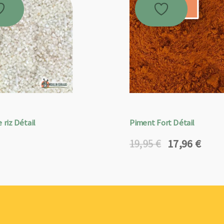
Promo !
 riz Détail
Piment Fort Détail
17,96
€
19,95
€
Le
Le
prix
prix
initial
actuel
était :
est :
19,95 €.
17,96 €.