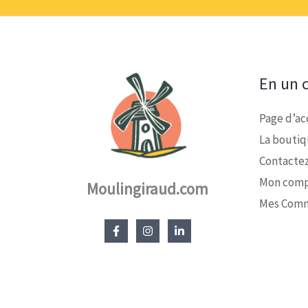
En un c
Page d’ac
La bouti
Contacte
Mon com
Moulingiraud.com
Mes Com