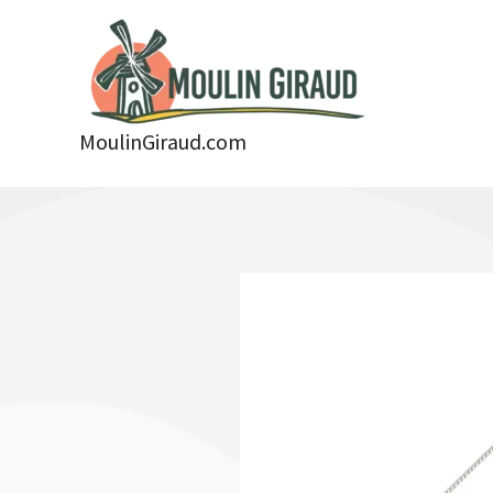
Aller
au
contenu
MoulinGiraud.com