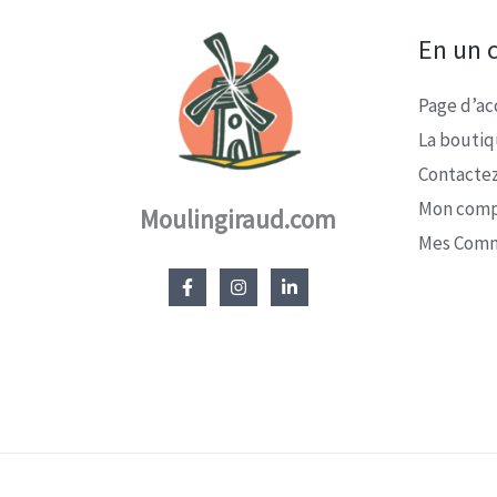
En un c
Page d’ac
La bouti
Contacte
Mon com
Moulingiraud.com
Mes Com