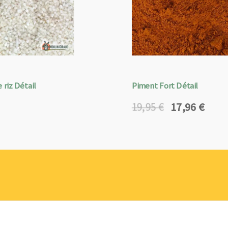
 riz Détail
Piment Fort Détail
17,96
€
19,95
€
Le
Le
prix
prix
initial
actuel
était :
est :
19,95 €.
17,96 €.