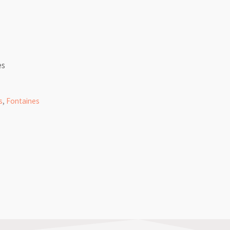
es
s
,
Fontaines