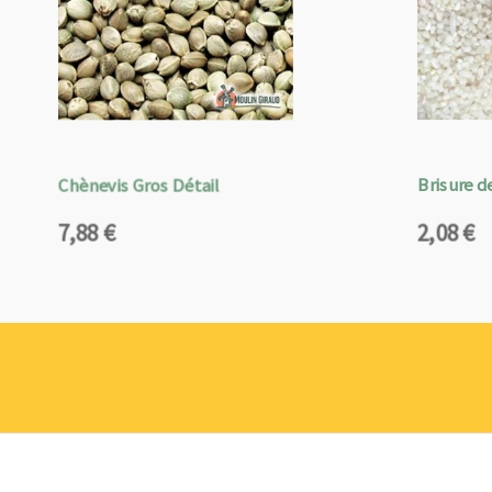
Chènevis Gros Détail
Brisure de
7,88
€
2,08
€