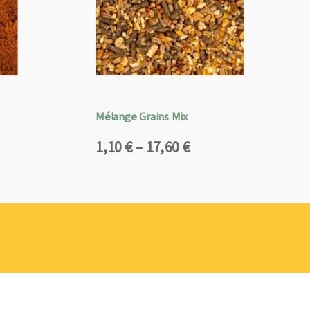
Mélange Grains Mix
Plage
1,10
€
–
17,60
€
de
prix :
1,10 €
à
17,60 €