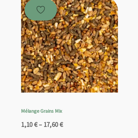
Mélange Grains Mix
Plage
1,10
€
–
17,60
€
de