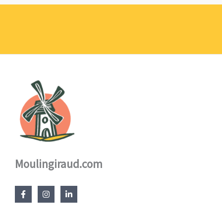
prix :
1,10 €
à
17,60 €
Moulingiraud.com