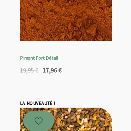
Piment Fort Détail
17,96
€
19,95
€
Le
Le
prix
prix
initial
actuel
était :
est :
19,95 €.
17,96 €.
LA NOUVEAUTÉ !