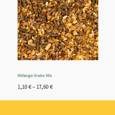
Mélange Grains Mix
Plage
1,10
€
–
17,60
€
de
prix :
1,10 €
à