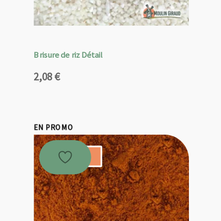
Brisure de riz Détail
2,08
€
EN PROMO
Promo !