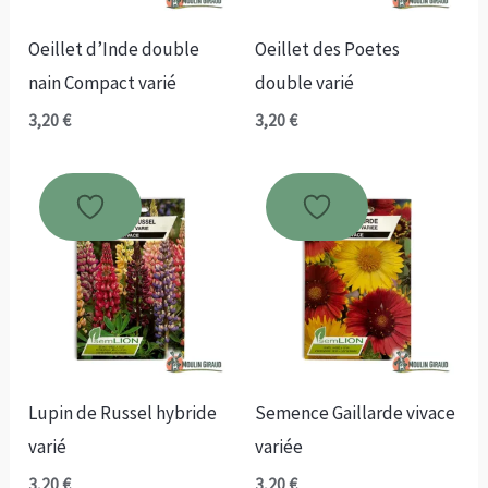
Oeillet d’Inde double
Oeillet des Poetes
nain Compact varié
double varié
3,20
€
3,20
€
Lupin de Russel hybride
Semence Gaillarde vivace
varié
variée
3,20
€
3,20
€