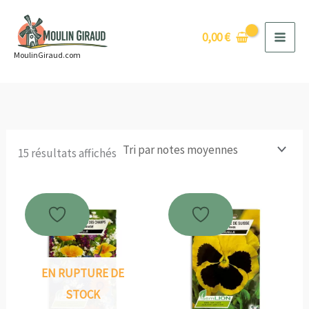
Aller
au
0,00
€
contenu
MoulinGiraud.com
Trié
15 résultats affichés
par
note
moyenne
EN RUPTURE DE
STOCK