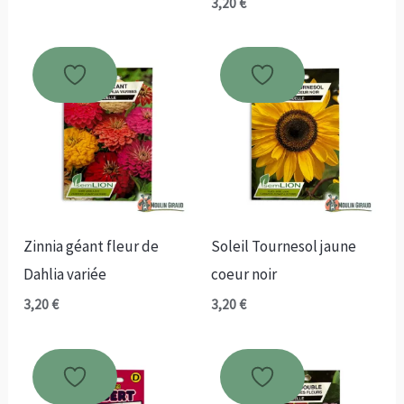
3,20
€
Zinnia géant fleur de
Soleil Tournesol jaune
Dahlia variée
coeur noir
3,20
€
3,20
€