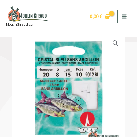
Aller
au
0,00
€
contenu
MoulinGiraud.com