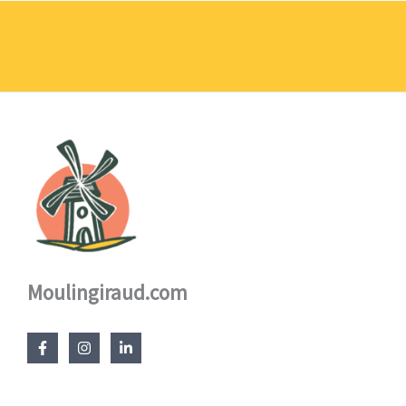
prix :
1,10 €
à
17,60 €
Moulingiraud.com