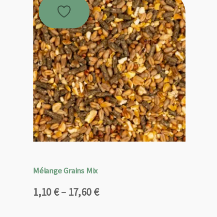
Mélange Grains Mix
Plage
1,10
€
–
17,60
€
de