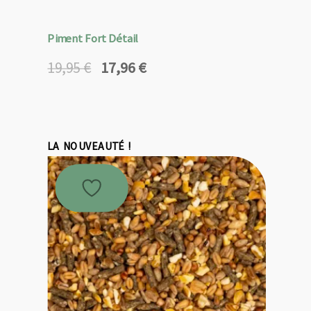
Piment Fort Détail
17,96
€
19,95
€
Le
Le
prix
prix
initial
actuel
était :
est :
19,95 €.
17,96 €.
LA NOUVEAUTÉ !