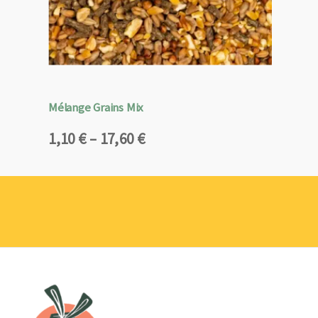
Mélange Grains Mix
Plage
1,10
€
–
17,60
€
de
prix :
1,10 €
à
17,60 €