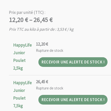
Prix par unité (TTC) :
Plage
12,20
€
–
26,45
€
de
Prix TTC au kilo à partir de :
3,53
€
/ kg
prix :
12,20 €
12,20
€
HappyLife
à
Rupture de stock
Junior
26,45 €
Poulet
RECEVOIR UNE ALERTE DE STOCK !
2,5kg
26,45
€
HappyLife
Rupture de stock
Junior
Poulet
RECEVOIR UNE ALERTE DE STOCK !
7,5kg