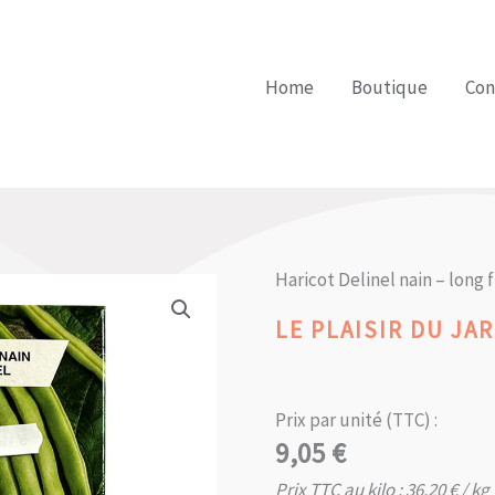
Home
Boutique
Con
Haricot Delinel nain – long fi
LE PLAISIR DU JAR
Prix par unité (TTC) :
9,05
€
Prix TTC au kilo :
36,20
€
/ kg