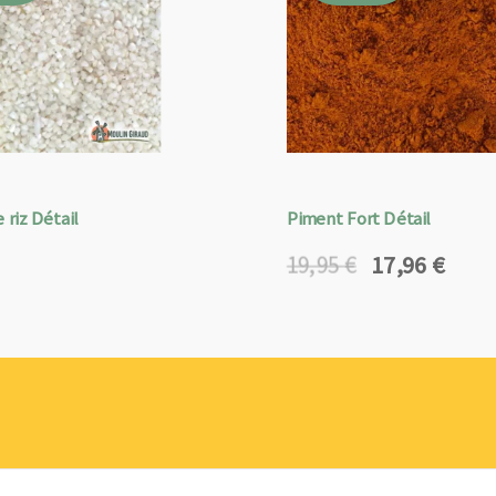
 riz Détail
Piment Fort Détail
17,96
€
19,95
€
Le
Le
prix
prix
initial
actuel
était :
est :
19,95 €.
17,96 €.