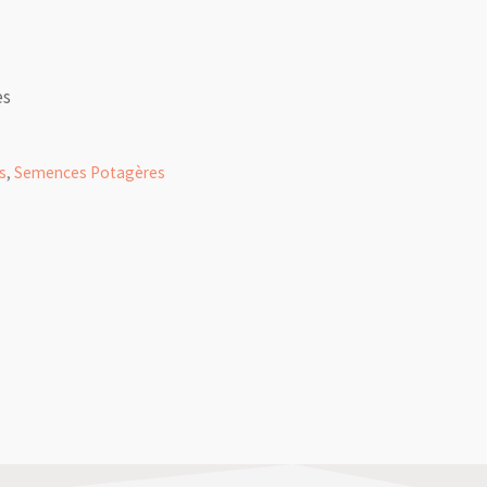
es
s
,
Semences Potagères