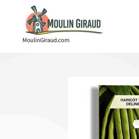
Aller
au
contenu
MoulinGiraud.com