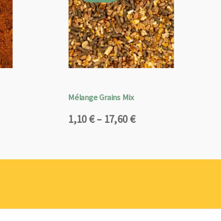
Mélange Grains Mix
Plage
1,10
€
–
17,60
€
de
prix :
1,10 €
à
17,60 €