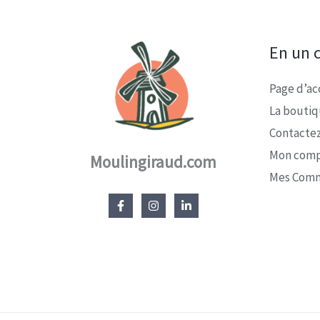
En un c
Page d’ac
La bouti
Contacte
Mon com
Moulingiraud.com
Mes Com